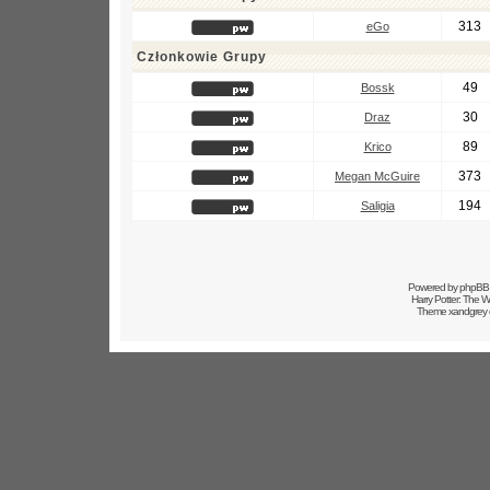
313
eGo
Członkowie Grupy
49
Bossk
30
Draz
89
Krico
373
Megan McGuire
194
Saligia
Powered by
phpBB
Harry Potter: The
Theme xandgrey 