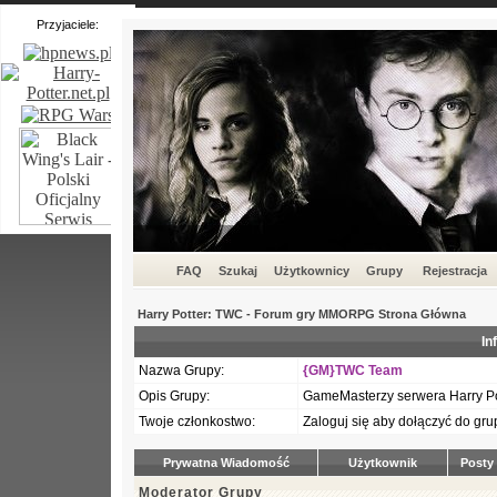
Przyjaciele:
FAQ
Szukaj
Użytkownicy
Grupy
Rejestracja
Harry Potter: TWC - Forum gry MMORPG Strona Główna
In
Nazwa Grupy:
{GM}TWC Team
Opis Grupy:
GameMasterzy serwera Harry Pot
Twoje członkostwo:
Zaloguj się aby dołączyć do gr
Prywatna Wiadomość
Użytkownik
Posty
Moderator Grupy