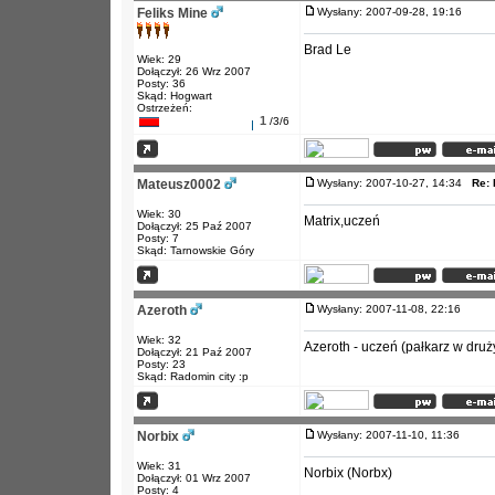
Feliks Mine
Wysłany: 2007-09-28, 19:16
Brad Le
Wiek: 29
Dołączył: 26 Wrz 2007
Posty: 36
Skąd: Hogwart
Ostrzeżeń:
1
/3/6
Mateusz0002
Wysłany: 2007-10-27, 14:34
Re: 
Wiek: 30
Matrix,uczeń
Dołączył: 25 Paź 2007
Posty: 7
Skąd: Tarnowskie Góry
Azeroth
Wysłany: 2007-11-08, 22:16
Wiek: 32
Azeroth - uczeń (pałkarz w druż
Dołączył: 21 Paź 2007
Posty: 23
Skąd: Radomin city :p
Norbix
Wysłany: 2007-11-10, 11:36
Wiek: 31
Norbix (Norbx)
Dołączył: 01 Wrz 2007
Posty: 4
_________________