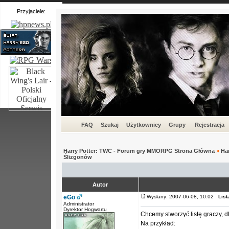
Przyjaciele:
FAQ
Szukaj
Użytkownicy
Grupy
Rejestracja
Harry Potter: TWC - Forum gry MMORPG Strona Główna
»
Ha
Ślizgonów
Autor
eGo
Wysłany: 2007-06-08, 10:02
List
Administrator
Dyrektor Hogwartu
Chcemy stworzyć listę graczy, d
Na przykład: