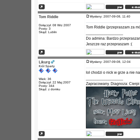
Tom Riddle
Wysłany: 2007-09-08, 11:40
Dołączył: 08 Wrz 2007
Tom Riddle (przepraszam za mó
Posty: 3
Skąd: Lublin
_________________
Do admina: Bardzo przepraszam 
Jeszcze raz przepraszam :(
Likurg
Wysłany: 2007-09-08, 12:04
Król Sparty
lol chodzi o nick w grze a nie n
_________________
Wiek: 36
Dołączył: 22 Maj 2007
Zapracowany. Diagnoza: Cierpi
Posty: 344
Skąd: z domku