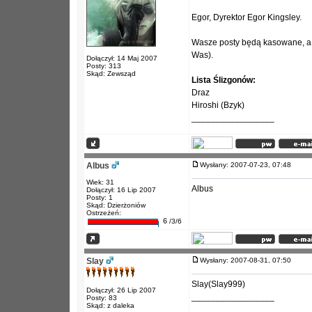
Egor, Dyrektor Egor Kingsley.
Wasze posty będą kasowane, a li
Was).
Dołączył: 14 Maj 2007
Posty: 313
Skąd: Zewsząd
Lista Ślizgonów:
Draz
Hiroshi (Bzyk)
_________________
Albus
Wysłany: 2007-07-23, 07:48
Wiek: 31
Albus
Dołączył: 16 Lip 2007
Posty: 1
Skąd: Dzierżoniów
Ostrzeżeń:
6
/3/6
Slay
Wysłany: 2007-08-31, 07:50
Slay(Slay999)
Dołączył: 26 Lip 2007
_________________
Posty: 83
Skąd: z daleka