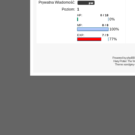
Prywatna Wiadomość:
Poziom:
1
HP:
0 / 18
0%
MP:
8 / 8
100%
EXP:
7 / 9
77%
Powered by
phpBB
Harry Potter: The
Theme xandgrey 