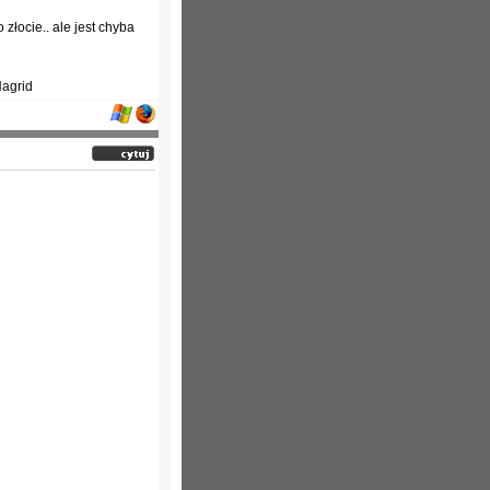
łocie.. ale jest chyba
Hagrid