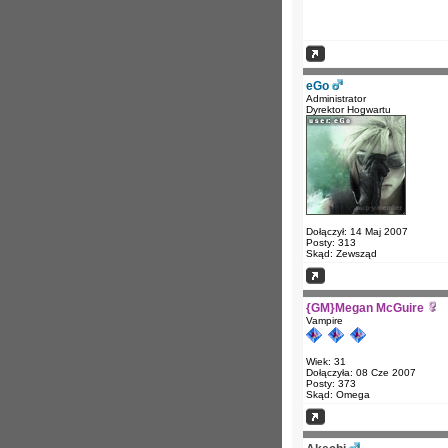
eGo
Administrator
Dyrektor Hogwartu
Dołączył: 14 Maj 2007
Posty: 313
Skąd: Zewsząd
{GM}Megan McGuire
Vampire
Wiek: 31
Dołączyła: 08 Cze 2007
Posty: 373
Skąd: Omega