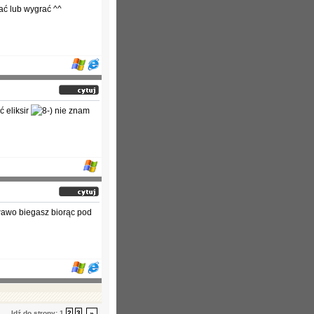
ać lub wygrać ^^
 eliksir
nie znam
wawo biegasz biorąc pod
Idź do strony:
1
2
3
»