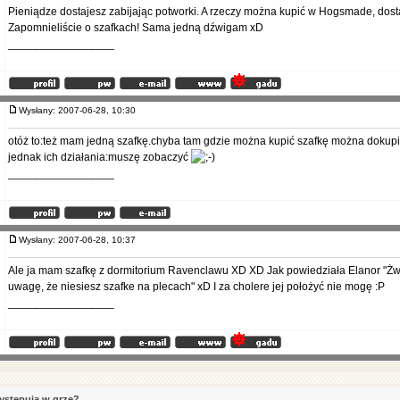
Pieniądze dostajesz zabijając potworki. A rzeczy można kupić w Hogsmade, dost
Zapomnieliście o szafkach! Sama jedną dźwigam xD
_________________
Wysłany: 2007-06-28, 10:30
otóż to:też mam jedną szafkę.chyba tam gdzie można kupić szafkę można dokupić
jednak ich działania:muszę zobaczyć
_________________
Wysłany: 2007-06-28, 10:37
Ale ja mam szafkę z dormitorium Ravenclawu XD XD Jak powiedziała Elanor "Ż
uwagę, że niesiesz szafke na plecach" xD I za cholere jej położyć nie mogę :P
_________________
ystępują w grze?