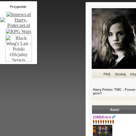
Przyjaciele:
FAQ
Szukaj
Uży
Harry Potter: TWC - For
grze?
Autor
{GM}Krico