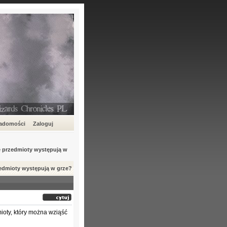
iadomości
Zaloguj
e przedmioty występują w
zedmioty występują w grze?
ioty, który można wziąść