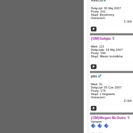
Akechi
Dołączył: 30 Maj 2007
Posty: 241
Skąd: Bezdomny
Ostrzeżeń:
1
/3/6
{GM}Saligia
Wiek: 115
Dołączyła: 18 Maj 2007
Posty: 194
Skąd: Miasto koziołków
pito
Wiek: 31
Dołączył: 05 Cze 2007
Posty: 175
Skąd: z Hogwartu
Ostrzeżeń:
2
/3/6
{GM}Megan McGuire
Vampire