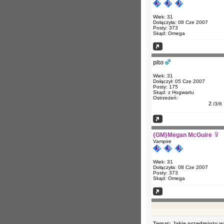
Wiek: 31
Dołączyła: 08 Cze 2007
Posty: 373
Skąd: Omega
pito
Wiek: 31
Dołączył: 05 Cze 2007
Posty: 175
Skąd: z Hogwartu
Ostrzeżeń:
2
/3/6
{GM}Megan McGuire
Vampire
Wiek: 31
Dołączyła: 08 Cze 2007
Posty: 373
Skąd: Omega
Temat: Jakie przedmioty w