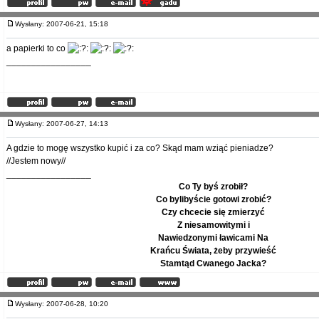
Wysłany: 2007-06-21, 15:18
a papierki to co
_________________
Wysłany: 2007-06-27, 14:13
A gdzie to mogę wszystko kupić i za co? Skąd mam wziąć pieniadze?
//Jestem nowy//
_________________
Co Ty byś zrobił?
Co bylibyście gotowi zrobić?
Czy chcecie się zmierzyć
Z niesamowitymi i
Nawiedzonymi ławicami Na
Krańcu Świata, żeby przywieść
Stamtąd Cwanego Jacka?
Wysłany: 2007-06-28, 10:20