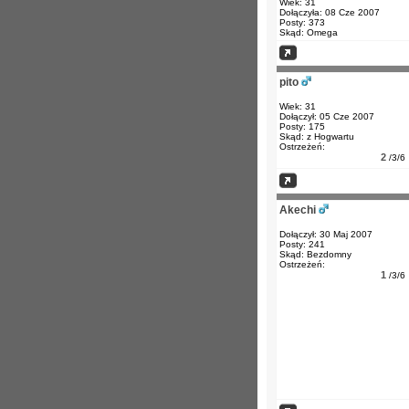
Wiek: 31
Dołączyła: 08 Cze 2007
Posty: 373
Skąd: Omega
pito
Wiek: 31
Dołączył: 05 Cze 2007
Posty: 175
Skąd: z Hogwartu
Ostrzeżeń:
2
/3/6
Akechi
Dołączył: 30 Maj 2007
Posty: 241
Skąd: Bezdomny
Ostrzeżeń:
1
/3/6