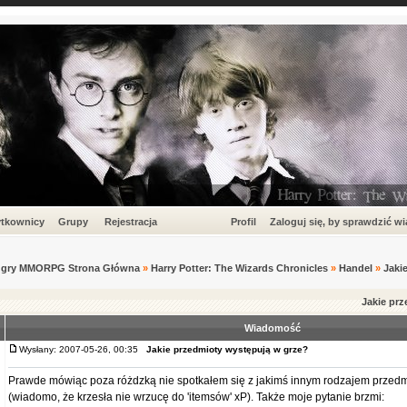
tkownicy
Grupy
Rejestracja
Profil
Zaloguj się, by sprawdzić w
um gry MMORPG Strona Główna
»
Harry Potter: The Wizards Chronicles
»
Handel
»
Jaki
Jakie pr
Wiadomość
Wysłany: 2007-05-26, 00:35
Jakie przedmioty występują w grze?
Prawde mówiąc poza różdzką nie spotkałem się z jakimś innym rodzajem przedm
(wiadomo, że krzesła nie wrzucę do 'itemsów' xP). Także moje pytanie brzmi: