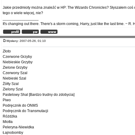
Jakie przedmioty można znaleźć w HP: The Wizards Chronicles? Słyszałem coś o z
tego o wiele więcej, nie?
_________________
It's changing out there. There's a storm coming, Harry, just like the last time. ~ R. 
Wysłany: 2007-05-26, 01:10
Złoto
Czerwone Grzyby
Niebieskie Grzyby
Zielone Grzyby
Czerwony Szal
Niebieski Szal
Żółty Szal
Zielony Szal
Pastelowy Shal [Bardzo trudny do zdobycia]
Piwo
Podręcznik do ONMS
Podręcznik do Transmutacji
Różdżka
Miotła
Peleryna-Niewidka
Łajnobomby