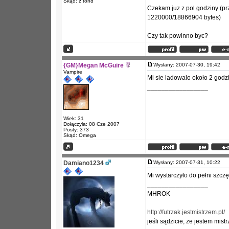
Skąd: z tond
Czekam juz z pol godziny (prz
1220000/18866904 bytes)
Czy tak powinno byc?
{GM}Megan McGuire
Wysłany: 2007-07-30, 19:42
Vampire
Mi sie ladowalo około 2 godzi
_________________
Wiek: 31
Dołączyła: 08 Cze 2007
Posty: 373
Skąd: Omega
Damiano1234
Wysłany: 2007-07-31, 10:22
Mi wystarczyło do pełni szczę
_________________
MHROK
http://futrzak.jestmistrzem.pl/
jeśli sądzicie, że jestem mist