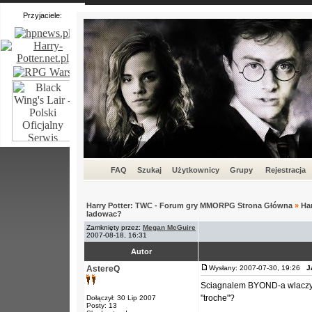
Przyjaciele:
FAQ
Szukaj
Użytkownicy
Grupy
Rejestracja
Harry Potter: TWC - Forum gry MMORPG Strona Główna
»
Ha
ladowac?
Zamknięty przez:
Megan McGuire
2007-08-18, 16:31
Autor
AstereQ
Wysłany: 2007-07-30, 19:26
J
Sciagnalem BYOND-a wlaczylem 
"troche"?
Dołączył: 30 Lip 2007
Posty: 13