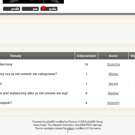
Tematy
Odpowiedzi
Autor
Wy
wlaczony
Szaszka
24
ony czy ja nie umiem sie zalogowac?
Wiclan
1
st
barste
1
e jest wylaczony albo ja nie umiem sie log!
Bednar
8
książek?
AstereQ
9
Powered by
phpBB
modified by
Przemo
© 2003 phpBB Group
Harry Potter: The Wizards Chronicles - Gra MMORPG
Sitemap
Theme xandgrey created by
spleen
modified v0.3 by warna
/