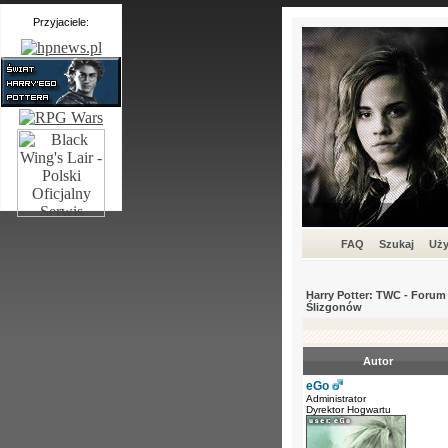
Przyjaciele:
FAQ
Szukaj
Uży
Harry Potter: TWC - For
Ślizgonów
Autor
eGo
Administrator
Dyrektor Hogwartu