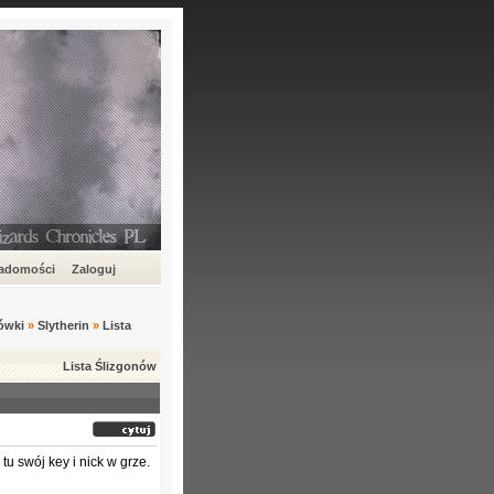
iadomości
Zaloguj
ówki
»
Slytherin
»
Lista
Lista Ślizgonów
tu swój key i nick w grze.