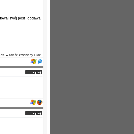
ytował swój post i dodawał
:56, w całości zmieniany 1 raz