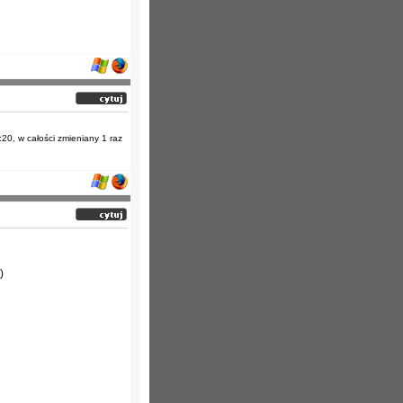
:20, w całości zmieniany 1 raz
)