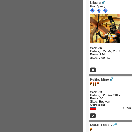
Likurg
Król Sparty
Wiek: 36
Dołączył: 22 Maj 2007
Posty: 344
Skąd: z domku
Feliks Mine
Wiek: 29
Dołączył: 26 Wrz 2007
Posty: 36
Skąd: Hogwart
Ostrzeżeń:
1
/3/6
Mateusz0002