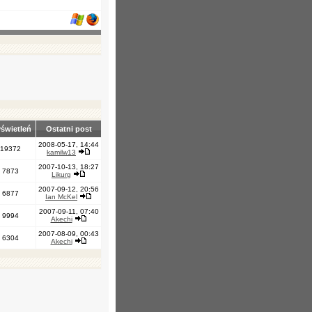
świetleń
Ostatni post
2008-05-17, 14:44
19372
kamilw13
2007-10-13, 18:27
7873
Likurg
2007-09-12, 20:56
6877
Ian McKel
2007-09-11, 07:40
9994
Akechi
2007-08-09, 00:43
6304
Akechi